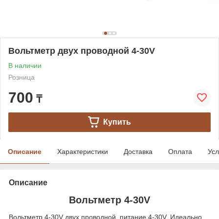
Вольтметр двух проводной 4-30V
В наличии
Розница
700
₸
Купить
Описание
Характеристики
Доставка
Оплата
Усл
Описание
Вольтметр 4-30V
Вольтметр 4-30V двух проводной, питание 4-30V. Идеально