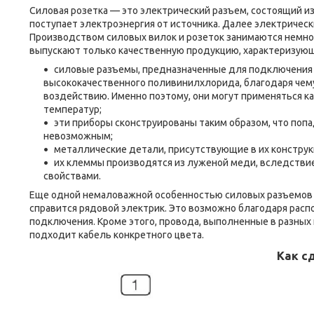
Силовая розетка — это электрический разъем, состоящий и
поступает электроэнергия от источника. Далее электричес
Производством силовых вилок и розеток занимаются немноги
выпускают только качественную продукцию, характеризу
силовые разъемы, предназначенные для подключения 
высококачественного поливинилхлорида, благодаря чему
воздействию. Именно поэтому, они могут применяться ка
температур;
эти приборы сконструированы таким образом, что попа
невозможным;
металлические детали, присутствующие в их констру
их клеммы производятся из луженой меди, вследстви
свойствами.
Еще одной немаловажной особенностью силовых разъемов яв
справится рядовой электрик. Это возможно благодаря расп
подключения. Кроме этого, провода, выполненные в разных
подходит кабель конкретного цвета.
Как сд