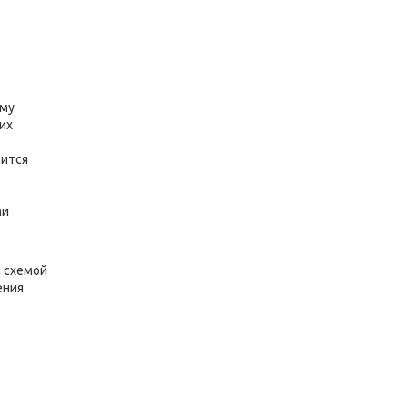
ему
их
вится
ми
й схемой
ения