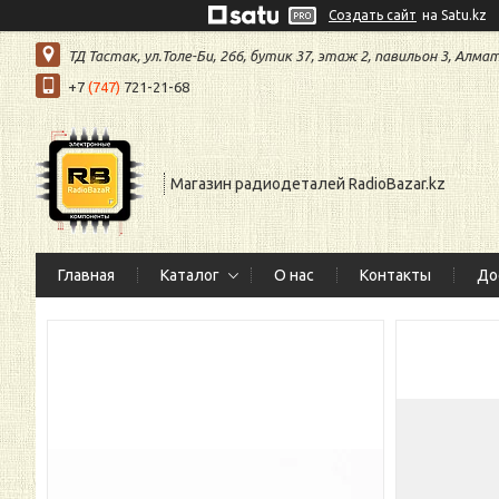
Создать сайт
на Satu.kz
ТД Тастак, ул.Толе-Би, 266, бутик 37, этаж 2, павильон 3, Алм
+7
(747)
721-21-68
Магазин радиодеталей RadioBazar.kz
Главная
Каталог
О нас
Контакты
До