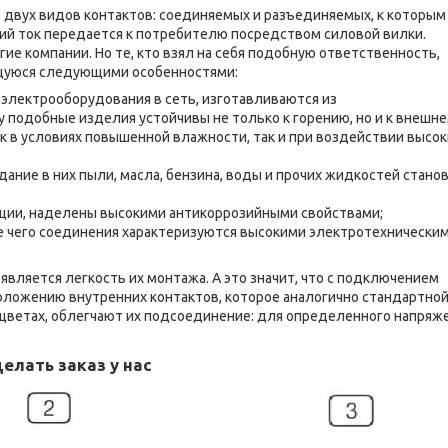
з двух видов контактов: соединяемых и разъединяемых, к которым
кий ток передается к потребителю посредством силовой вилки.
е компании. Но те, кто взял на себя подобную ответственность,
ющуюся следующими особенностями:
электрооборудования в сеть, изготавливаются из
 подобные изделия устойчивы не только к горению, но и к внешн
к в условиях повышенной влажности, так и при воздействии высок
дание в них пыли, масла, бензина, воды и прочих жидкостей стано
кции, наделены высокими антикоррозийными свойствами;
е чего соединения характеризуются высокими электротехнически
ляется легкость их монтажа. А это значит, что с подключением
оложению внутренних контактов, которое аналогично стандартно
 цветах, облегчают их подсоединение: для определенного напряж
елать заказ у нас